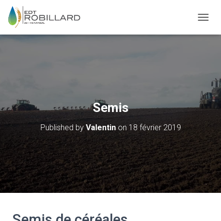
T
O
G
G
L
E
N
A
V
Semis
I
G
Published by
Valentin
on
18 février 2019
A
T
I
O
N
Semis de céréales